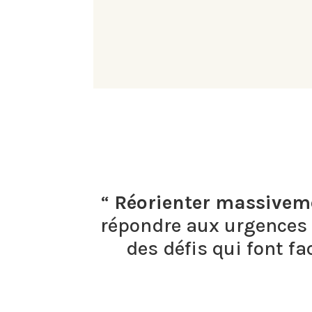
“
Réorienter massiveme
répondre aux urgences c
des défis qui font f